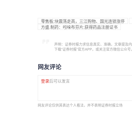
零售板:块震荡走高，三江购物、国光连锁涨停
方盛.制药：吲哚布芬片;获得药品注册证书
声明：证券时报力求信息真实、准确，文章提及内
下载“证券时报”官方APP，或关注官方微信公众
网友评论
登录
后可以发言
网友评论仅供其表达个人看法，并不表明证券时报立场