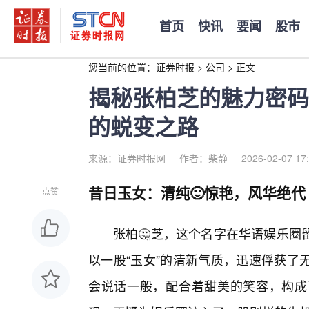
首页
快讯
要闻
股市
您当前的位置：
证券时报
>
公司
>
正文
揭秘张柏芝的魅力密码
的蜕变之路
来源：证券时报网
作者：柴静
2026-02-07 17
昔日玉女：清纯🙂惊艳，风华绝代
点赞
张柏🤔芝，这个名字在华语娱乐圈
以一股“玉女”的清新气质，迅速俘获了
会说话一般，配合着甜美的笑容，构成