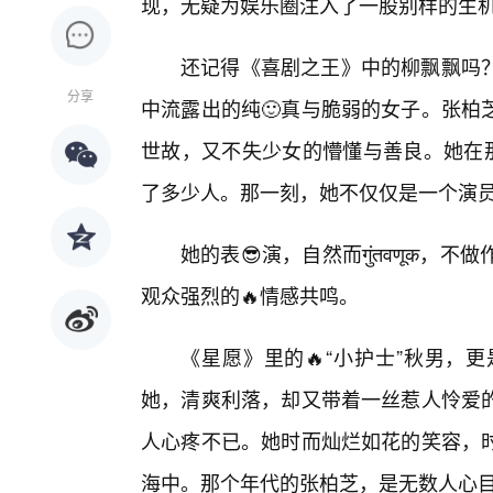
现，无疑为娱乐圈注入了一股别样的生
还记得《喜剧之王》中的柳飘飘吗
分享
中流露出的纯🙂真与脆弱的女子。张柏
世故，又不失少女的懵懂与善良。她在那
了多少人。那一刻，她不仅仅是一个演
她的表😎演，自然而गुंतवणूक
观众强烈的🔥情感共鸣。
《星愿》里的🔥“小护士”秋男，
她，清爽利落，却又带着一丝惹人怜爱
人心疼不已。她时而灿烂如花的笑容，
海中。那个年代的张柏芝，是无数人心