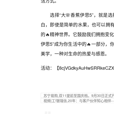
活方式。
选择“大🌸香蕉伊思5”，就
白，即使是简单的水果，也可以拥
的🔥精神世界。它鼓励我们拥抱变
伊思5”成为你生活中的🔥一部分
美学，一种对生命的热爱与感恩。
活动：【
8cjVGdkyAuHwSRRkeCZX
苏宁易购,双11提前至国庆档，9月30日正式
视频|工!银瑞信,20年：与客户伙伴知心相伴-