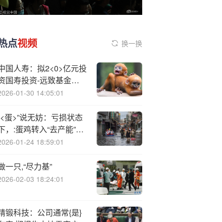
热点
视频
换一换
中国人寿：拟2<0>亿元投
资国寿投资-远致基金股
权投资计划 基金投资于半
2026-01-30 14:05:01
导体等领域
“<蛋>”说无妨：亏损状态
下，:蛋鸡转入“去产能”阶
段
2026-01-24 18:59:01
做一只,“尽力基”
2026-02-03 18:24:01
精锻科技：公司通常{是}