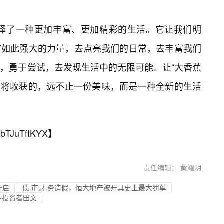
是选择了一种更加丰富、更加精彩的生活。它让我们明
有如此强大的力量，去点亮我们的日常，去丰富我们
化，勇于尝试，去发现生活中的无限可能。让“大香蕉
，你将收获的，远不止一份美味，而是一种全新的生活
bTJuTftKYX
】
责任编辑： 黄耀明
开启
债,市财.务造假，恒大地产被开具史上最大罚单
--投资者田文