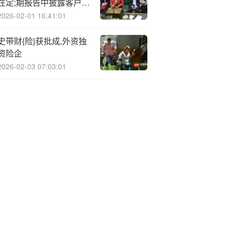
在定;期报告中披露客户信
息
2026-02-01 16:41:01
史带财{险}获批成,外资独
资险企
2026-02-03 07:03:01