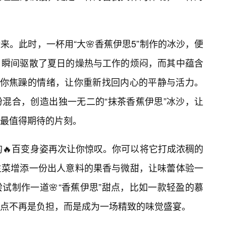
。此时，一杯用“大🌸香蕉伊思5”制作的冰沙，便
，瞬间驱散了夏日的燥热与工作的烦闷，而其中蕴含
抚你焦躁的情绪，让你重新找回内心的平静与活力。
混合，创造出独一无二的“抹茶香蕉伊思”冰沙，让
最值得期待的片刻。
的🔥百变身姿再次让你惊叹。你可以将它打成浓稠的
主菜增添一份出人意料的果香与微甜，让味蕾体验一
试制作一道🌸“香蕉伊思”甜点，比如一款轻盈的慕
点不再是负担，而是成为一场精致的味觉盛宴。