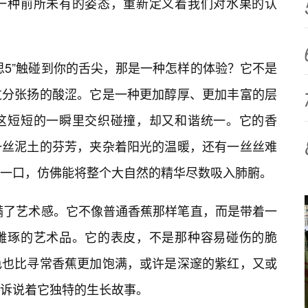
一种前所未有的姿态，重新定义着我们对水果的认
思5”触碰到你的舌尖，那是一种怎样的体验？它不是
过分张扬的酸涩。它是一种更加醇厚、更加丰富的层
这短短的一瞬里交织碰撞，却又和谐统一。它的香
一丝泥土的芬芳，夹杂着阳光的温暖，还有一丝丝难
一口，仿佛能将整个大自然的精华尽数吸入肺腑。
充满了艺术感。它不像普通香蕉那样笔直，而是带着一
雕琢的艺术品。它的表皮，不是那种容易碰伤的脆
色也比寻常香蕉更加饱满，或许是深邃的紫红，又或
都诉说着它独特的生长故事。