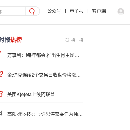
公众号
电子报
客户端
时报
热榜
换一换
万事利：!每年都会.推出生肖主题的系列产品
金;迪克连续2个交易日收盘价格涨幅偏离值累计达30%
美团K{e}eta上线阿联酋
高阳<科>技<：>许思涛获委任为独立非执行董事