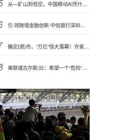
从—矿山到低空，中国移动AI凭什么开启全面实战？！
引.领跨境金融创新 中信银行深圳分行成功上线FT账户体系！
确定{退}市，“万亿”恒大落幕！许家印、丁玉梅等被追讨超400亿元股息及酬金，全球范围超500亿元资产被冻结
美联储古尔斯;比：希望一个“危险”通胀数据点或是昙花一现