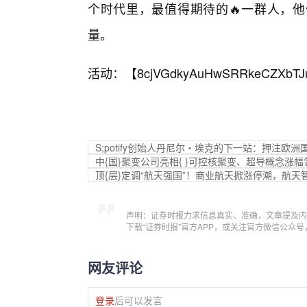
个时代里，最值得期待的🔥一群人，
量。
活动：【
8cjVGdkyAuHwSRRkeCZXbTJ
S;potify创始人丹尼尔・埃克的下一站：押注欧
中{国}聚变公司亮相{ }可控核聚变、超导概念涨幅
顶{层}定调“航天强国”！商业航天掀涨停潮，航天智装
声明：证券时报力求信息真实、准确，文章提及内
下载“证券时报”官方APP，或关注官方微信公众
网友评论
登录
后可以发言