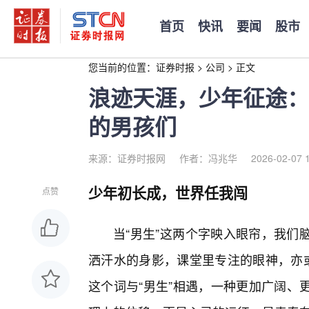
首页
快讯
要闻
股市
您当前的位置：
证券时报
>
公司
>
正文
浪迹天涯，少年征途：
的男孩们
来源：证券时报网
作者：冯兆华
2026-02-07 
少年初长成，世界任我闯
点赞
当“男生”这两个字映入眼帘，我们
洒汗水的身影，课堂里专注的眼神，亦或
这个词与“男生”相遇，一种更加广阔、