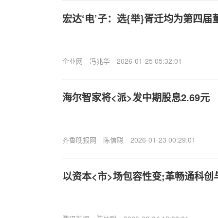
宏达‘电’子：选{举}胥迁均为第四
企业网
冯兆华
2026-01-25 05:32:01
海尔智家将<派>发中期股息2.69元
齐鲁晚报网
陈信聪
2026-01-23 00:29:01
以资本<市>场包容性变;革畅通科创