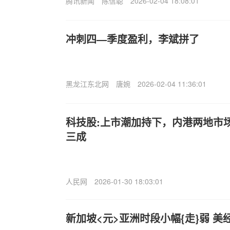
腾讯新闻
陈信聪
2026-02-04 18:08:01
冲刺四—季度盈利，李斌拼了
黑龙江东北网
唐婉
2026-02-04 11:36:01
科技股:上市潮加持下，内港两地市
三成
人民网
2026-01-30 18:03:01
新加坡<元>亚洲时段小幅{走}弱 